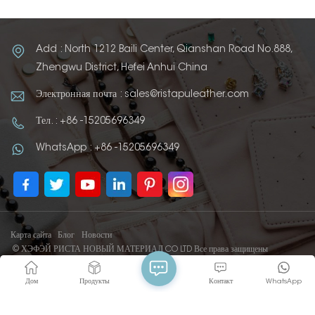
Add : North 1212 Baili Center, Qianshan Road No.888,
Zhengwu District, Hefei Anhui China
Электронная почта : sales@ristapuleather.com
Тел. : +86 -15205696349
WhatsApp : +86 -15205696349
Карта сайта
Блог
Новости
© ХЭФЭЙ РИСТА НОВЫЙ МАТЕРИАЛ CO LTD Все права защищены
IPv6 ПОДДЕРЖИВАЕТСЯ СЕТЬЮ
Дом
Продукты
Контакт
WhatsApp