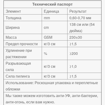
Технический паспорт
Элемент
Единица
Результат
Толщина
mm
0,60-0,70 мм
138 см или (54
Ширина
cm
дюйма)
Масса
GSM
230±30
Предел прочности
кг/3 см
≥1,5
Удлинение при
%
≥200
растяжении
Разрывающая
кг/3 см
≥1,0
сила
Сила пилинга
кг/3 см
≥1,5
Использование: Роскошная упаковка и переплетные
обложки
Мы также можем изготовить анти-УФ, анти-бактерии,
анти-огонь, если вам нужно.