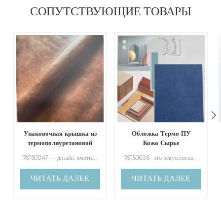
СОПУТСТВУЮЩИЕ ТОВАРЫ
Упаковочная крышка из
Обложка Термо ПУ
термополиуретановой
Кожа Сырье
кожи Сырье
RST80047 — дизайн, имитирующий натуральную кожу. Он имеет хорошее ощущение прикосновения, как кожа.
RST80038 - это искусственная кожа с хорошим дизайном, меняющая цвет, которая имитирует натуральную кожу.
ЧИТАТЬ ДАЛЕЕ
ЧИТАТЬ ДАЛЕЕ