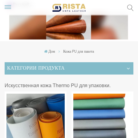
Русский
lish
ский
Дом
Кожа PU для пакета
pañol
КАТЕГОРИИ ПРОДУКТА
rtuguês
Искусственная кожа Thermo PU для упаковки.