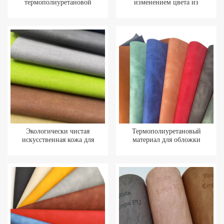
термополиуретановой
изменением цвета из
синтетической искусственной
искусственной кожи с
кожи для роскошного
термотиснением для упаковки
упаковочного сырья
обложки ноутбука
Экологически чистая
Термополиуретановый
искусственная кожа для
материал для обложки
упаковочного сырья
блокнота, меняющий цвет.