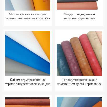
Матовая, мягкая на ощупь
Лидер продаж, тонкая
термополиуретановая обложка
термополиуретановая
для книги
синтетическая кожа 0,6 мм,
переплетный материал,
рулоны, обложка для дневника
0,6 мм термореактивная
Теплореактивная кожа с
термополиуретановая кожа для
изменением цвета Термальное
демонстрации ювелирных
упаковочное сырье из ПУ
изделий