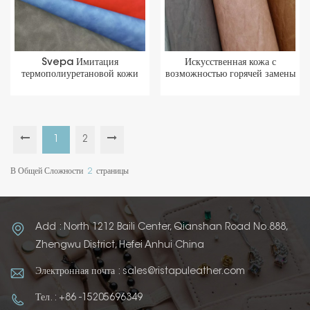
Svepa Имитация
Искусственная кожа с
термополиуретановой кожи
возможностью горячей замены
для материалов для покрытия
из искусственной кожи для
упаковочных коробок
обложки для ноутбука
1
2
В Общей Сложности
2
Страницы
Add : North 1212 Baili Center, Qianshan Road No.888,
Zhengwu District, Hefei Anhui China
Электронная почта : sales@ristapuleather.com
Тел. : +86 -15205696349