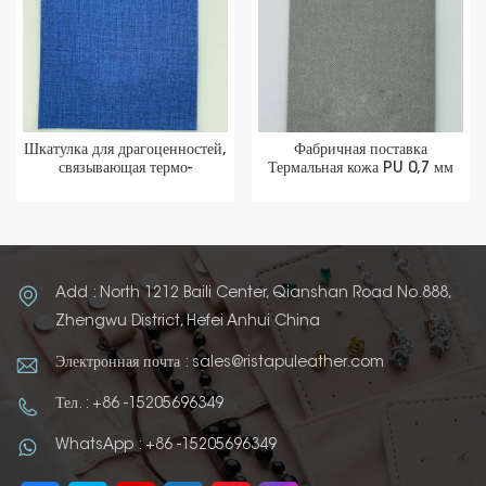
Шкатулка для драгоценностей,
Фабричная поставка
связывающая термо-
Термальная кожа PU 0,7 мм
полиуретановое сырье
для сырья для шкатулок для
драгоценностей
Add : North 1212 Baili Center, Qianshan Road No.888,
Zhengwu District, Hefei Anhui China
Электронная почта : sales@ristapuleather.com
Тел. : +86 -15205696349
WhatsApp : +86 -15205696349