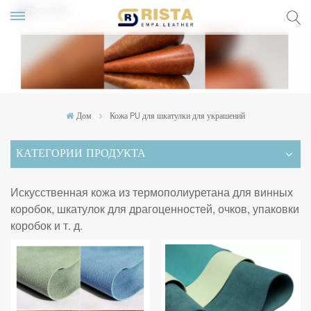
Русский
lish
ский
Дом
Кожа PU для шкатулки для украшений
pañol
КАТЕГОРИИ ПРОДУКТА
rtuguês
Искусственная кожа из термополиуретана для винных
коробок, шкатулок для драгоценностей, очков, упаковки
коробок и т. д.