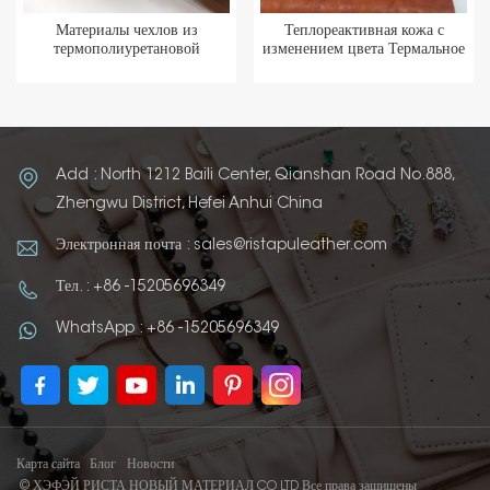
Материалы чехлов из
Теплореактивная кожа с
термополиуретановой
изменением цвета Термальное
искусственной кожи
упаковочное сырье из ПУ
Add : North 1212 Baili Center, Qianshan Road No.888,
Zhengwu District, Hefei Anhui China
Электронная почта : sales@ristapuleather.com
Тел. : +86 -15205696349
WhatsApp : +86 -15205696349
Карта сайта
Блог
Новости
© ХЭФЭЙ РИСТА НОВЫЙ МАТЕРИАЛ CO LTD Все права защищены