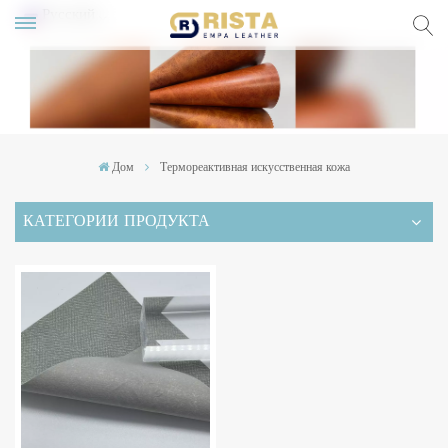
Русский
lish
ский
Дом
Термореактивная искусственная кожа
pañol
КАТЕГОРИИ ПРОДУКТА
rtuguês