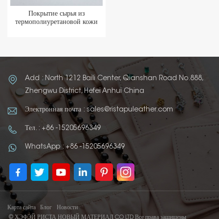
Покрытие сырья из
термополиуретановой кожи
Add : North 1212 Baili Center, Qianshan Road No.888,
Zhengwu District, Hefei Anhui China
Электронная почта : sales@ristapuleather.com
Тел. : +86 -15205696349
WhatsApp : +86 -15205696349
Карта сайта
Блог
Новости
© ХЭФЭЙ РИСТА НОВЫЙ МАТЕРИАЛ CO LTD Все права защищены