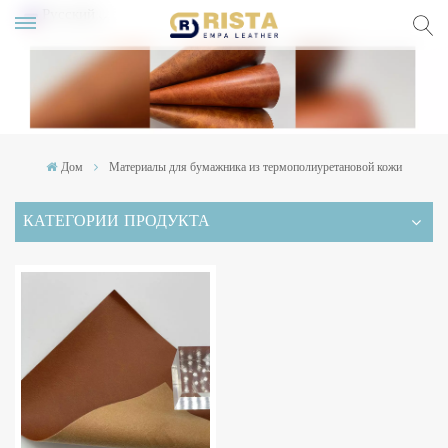
Русский
lish
ский
Дом
Материалы для бумажника из термополиуретановой кожи
pañol
КАТЕГОРИИ ПРОДУКТА
rtuguês