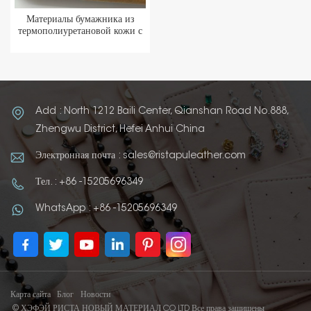
Материалы бумажника из
термополиуретановой кожи с
изменением цвета
Add : North 1212 Baili Center, Qianshan Road No.888,
Zhengwu District, Hefei Anhui China
Электронная почта : sales@ristapuleather.com
Тел. : +86 -15205696349
WhatsApp : +86 -15205696349
Карта сайта
Блог
Новости
© ХЭФЭЙ РИСТА НОВЫЙ МАТЕРИАЛ CO LTD Все права защищены