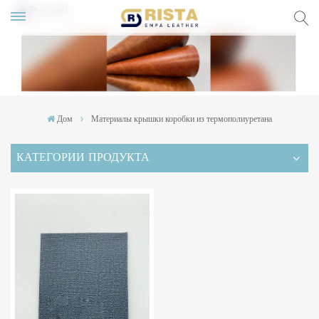
Русский
lish
ский
Дом
Материалы крышки коробки из термополиуретана
pañol
КАТЕГОРИИ ПРОДУКТА
rtuguês