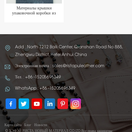
Материалы крышки
упаковочной коробки из
термополиуретановой кожи
Add : North 1212 Baili Center, Qianshan Road No.888,
Zhengwu District, Hefei Anhui China
Электронная почта : sales@ristapuleather.com
Тел. : +86 -15205696349
WhatsApp : +86 -15205696349
Карта сайта
Блог
Новости
© ХЭФЭЙ РИСТА НОВЫЙ МАТЕРИАЛ CO LTD Все права защищены