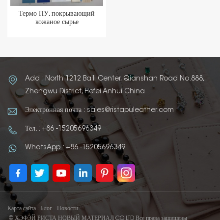
Термо ПУ, покрывающий
кожаное сырье
Add : North 1212 Baili Center, Qianshan Road No.888,
Zhengwu District, Hefei Anhui China
Электронная почта : sales@ristapuleather.com
Тел. : +86 -15205696349
WhatsApp : +86 -15205696349
Карта сайта
Блог
Новости
© ХЭФЭЙ РИСТА НОВЫЙ МАТЕРИАЛ CO LTD Все права защищены