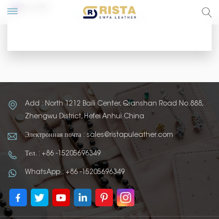
Русский
Дом
Горячие продукты
lish
ский
pañol
Add : North 1212 Baili Center, Qianshan Road No.888,
rtuguês
Zhengwu District, Hefei Anhui China
Электронная почта : sales@ristapuleather.com
Тел. : +86 -15205696349
WhatsApp : +86 -15205696349