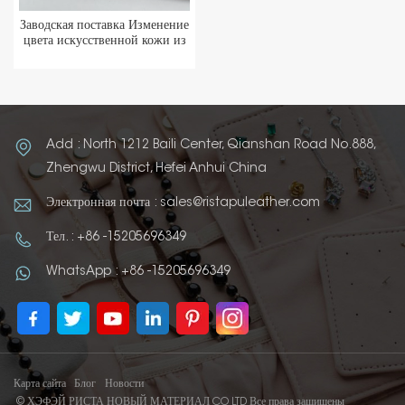
Заводская поставка Изменение
цвета искусственной кожи из
искусственной кожи для
материала кошелька
Add : North 1212 Baili Center, Qianshan Road No.888,
Zhengwu District, Hefei Anhui China
Электронная почта : sales@ristapuleather.com
Тел. : +86 -15205696349
WhatsApp : +86 -15205696349
Карта сайта
Блог
Новости
© ХЭФЭЙ РИСТА НОВЫЙ МАТЕРИАЛ CO LTD Все права защищены