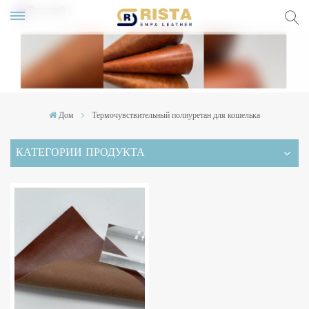
Русский
lish
ский
Дом
Термочувствительный полиуретан для кошелька
pañol
КАТЕГОРИИ ПРОДУКТА
rtuguês