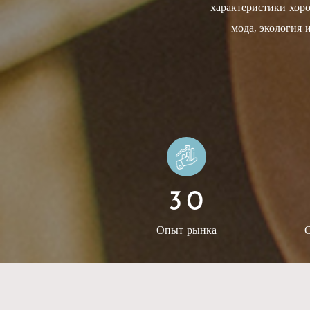
характеристики хор
мода, экология
используются для джи
книг, обложек для
коробок, шкатулок и
проектов, высококла
чернильная печать, т
проволочная сетка
открыла новый филиа
3
0
многих лет развит
накопила разли
Опыт рынка
С
исследований и разр
узоров и цветов
продукты в наличии,
собственные цвет