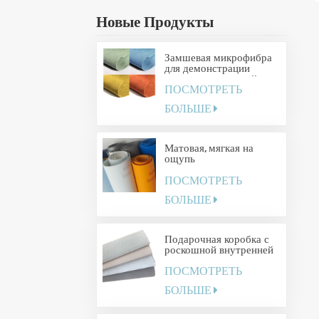
Новые Продукты
Замшевая микрофибра
для демонстрации
ювелирных изделий
ПОСМОТРЕТЬ
БОЛЬШЕ
Матовая, мягкая на
ощупь
термополиуретановая
ПОСМОТРЕТЬ
обложка для книги
БОЛЬШЕ
Подарочная коробка с
роскошной внутренней
отделкой
ПОСМОТРЕТЬ
БОЛЬШЕ