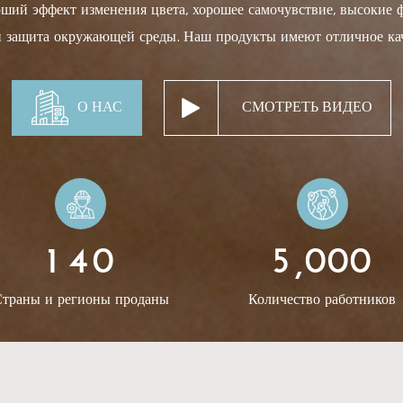
оший эффект изменения цвета, хорошее самочувствие, высокие ф
 и защита окружающей среды. Наш продукты имеют отличное ка
нсовой этикетки, обложек для меню, канцелярских товаров, об
 электронных продуктов, переплетных материалов для подарочн
О НАС
СМОТРЕТЬ ВИДЕО
 упаковок для драгоценностей, принадлежностей для гостиничн
ссных гостиничных приложений и т. д. Вы можете подать заяв
иснение и тиснение, офсетная печать, шелкография, горячее тис
 с нашими продуктами для создания вашего идеального дизайна
л компании Hefei Rista Trading Co Ltd. для открытия зарубе
1
4
0
5
0
0
0
ия, благодаря активному общению с клиентами из разных стран
,
чные дизайны продуктов, приобрела умение выбирать правиль
траны и регионы проданы
Количество работников
аботок, завоевала доверие клиентов по всему миру. Теперь у на
 для разных клиентов. Для некоторых популярных товаров мы 
 клиенты могут купить один или два рулона на пробу. Также 
а и текстуры для создания уникального брендинга по запросу