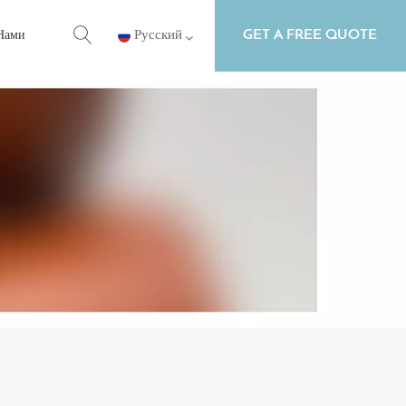
GET A FREE QUOTE
 Нами
Русский
English
Русский
Español
Português