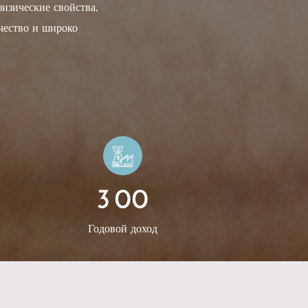
изические свойства,
чество и широко
ложек для ноутбуков и
ых коробок, винных
ых столов, рекламных
ку Тиснение фольгой,
нение, бронзирование,
.В 2014 году Rista
жного бизнеса. После
3
0
0
 и регионов, Rista
ное направление
Годовой доход
с есть широкий выбор
можем предложить
мы можем дсоздавайте
 наших клиентов.С