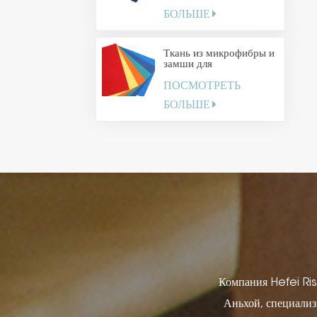
БОЛЬШЕ
Ткань из микрофибры и
замши для
демонстрации
ПОСМОТРЕТЬ
ювелирных изделий
БОЛЬШЕ
Компания Hefei Ris
Аньхой, специализ