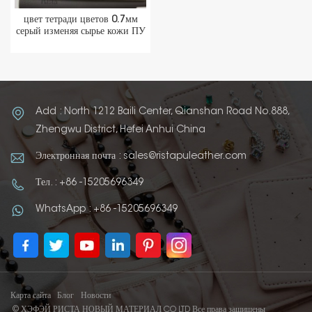
цвет тетради цветов 0.7мм
серый изменяя сырье кожи ПУ
Add : North 1212 Baili Center, Qianshan Road No.888,
Zhengwu District, Hefei Anhui China
Электронная почта : sales@ristapuleather.com
Тел. : +86 -15205696349
WhatsApp : +86 -15205696349
Карта сайта
Блог
Новости
© ХЭФЭЙ РИСТА НОВЫЙ МАТЕРИАЛ CO LTD Все права защищены