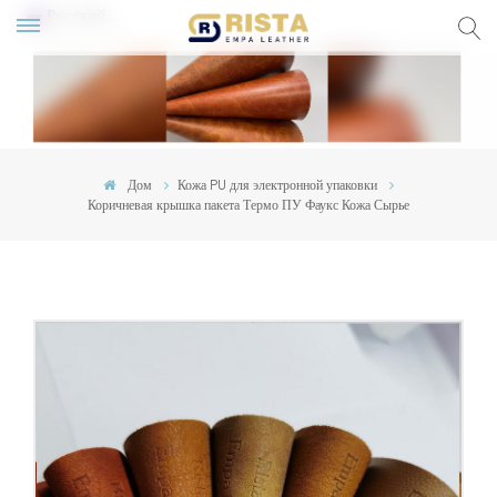
Русский
lish
ский
Дом
Кожа PU для электронной упаковки
Коричневая крышка пакета Термо ПУ Фаукс Кожа Сырье
pañol
rtuguês