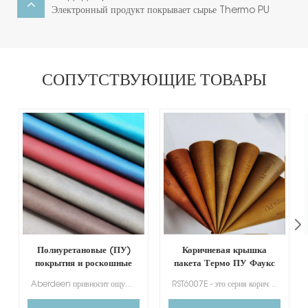
Электронный продукт покрывает сырье Thermo PU
СОПУТСТВУЮЩИЕ ТОВАРЫ
Полиуретановые (ПУ)
Коричневая крышка
покрытия и роскошные
пакета Термо ПУ Фаукс
упаковочные материалы
Кожа Сырье
Aberdeen привносит ощущение руки и видение, имитирующее кожу. Это выдающийся термополиуретановый материал для различных обложек и упаковки.
RST6007E - это серия коричневых цветов, широко используемая для обложек электронных продуктов, переплетных материалов для подарочных коробок, винных коробок, шкатулок и упаковки для драгоценностей.