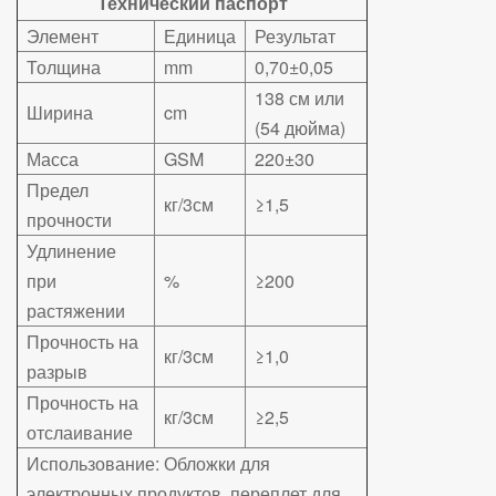
Технический паспорт
Элемент
Единица
Результат
Толщина
mm
0,70±0,05
138 см или
Ширина
cm
(54 дюйма)
Масса
GSM
220±30
Предел
кг/3см
≥1,5
прочности
Удлинение
при
%
≥200
растяжении
Прочность на
кг/3см
≥1,0
разрыв
Прочность на
кг/3см
≥2,5
отслаивание
Использование: Обложки для
электронных продуктов, переплет для